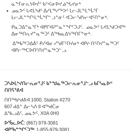
ᓇᖕᒥᓂᕆᔭᐅᔫᑉ ᑲᑉᐸᓂᐅᔪᓅᖓᔪᓂᒃ
ᓄᓇᕗᑦ ᒐᕙᒪᒃᑯᑦ ᐃᓱᒪᖅᓱᖅᐳᑦ ᒪᓕᒍᒪᖕᒪᖔᕐᒥ
ᒪᓕᒍᒪᓐᖏᒻᒪᖔᖏᓪᓘᓐᓃᑦ ᐊᑐᓕᖁᔭᓕᐊᑦᑎᓐᓂᒃ.
ᑭᓇᑐᐃᓐᓇᕐᒥᒃ ᐊᑭᒋᐊᕈᓐᓇᓐᖏᑦᑐᒍᑦ. ᓄᓇᕗᑦ ᒐᕙᒪᒃᑯᑐᐊᖅ
ᐃᓂᖅᑎᕆᔪᓐᓇᖅᑐᑦ ᐃᖅᑲᓇᐃᔭᖅᑎᒥᖕᓂᒃ.
ᐃᖅᑲᖅᑐᐃᕖᑦ ᑭᓯᐊᓂ ᓯᖁᒥᑦᑎᔪᓂᒃ ᐊᑭᓖᑎᑦᑎᔪᓐᓇᖅᑐᑦ
ᐊᑭᓕᖅᑕᐅᑎᑦᑎᔪᓐᓇᖅᑐᓪᓗ.
ᑐᓴᐅᒪᔾᔪᑎᓕᕆᓂᕐᒧᑦ ᑲᓐᖑᓇᖅᑐᓕᕆᓂᕐᒧᓪᓗ ᑲᒥᓴᓇᐅᑉ
ᑎᑎᕋᕐᕕᐊ
ᑎᑎᖅᑲᒃᑯᕕᐊ 1000, Station #270
607 ᑯᐃᓐ ᐃᓕᓴᐱ II ᐊᖅᑯᑖᓂ
ᐃᖃᓗᐃᑦ, ᓄᓇᕗᑦ, X0A 0H0
ᐅᖄᓚᐅᑖ
: (867) 979-3081
ᐊᑭᖃᓐᖏᑦᑐᖅ
: 1-855-979-3081