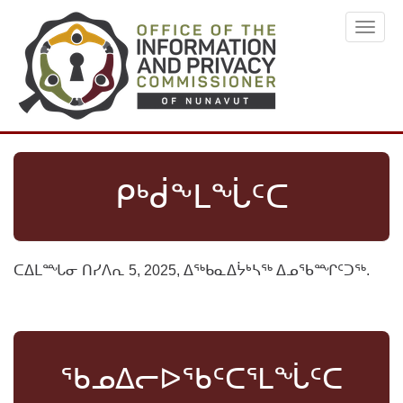
Skip
Toggl
to
navig
main
content
ᑭᒃᑰᖕᒪᖔᑦᑕ
ᑕᐃᒪᙵᓂ ᑎᓯᐱᕆ 5, 2025, ᐃᖅᑲᓇᐃᔮᒃᓴᖅ
ᐃᓄᖃᙱᑦᑐᖅ.
ᖃᓄᐃᓕᐅᖃᑦᑕᕐᒪᖔᑦᑕ