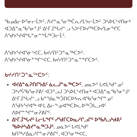
ᖃᓄᐃᓕᐅᕐᓂᓕᒫᕗᑦ, ᐱᔪᓐᓇᕐᓂᖅᑖᕆᓯᒪᔭᓕᒫᕗᑦ ᑐᓴᐅᒪᔾᔪᑎᓂᒃ
ᐊᑐᐃᓐᓇᖃᕐᓂᕐᒧᑦ ᐃᒻᒥᒨᖓᔪᓪᓗ ᓴᐳᒻᒥᐅᓯᖅᑕᐅᓯᒪᓂᖏᑕ
ᐱᖁᔭᕐᔪᐊᖓᓐᓂᓐᖔᖅᑐᓕᒫᑦ.
ᐱᖁᔭᕐᔪᐊᕐᓃᑉᐸᑕ, ᑲᔪᓯᑎᑦᑐᓐᓇᖅᑕᕗᑦ.
ᐱᖁᔭᕐᔪᐊᕐᓃᓐᖏᑉᐸᑕ, ᑲᔪᓯᑎᑦᑐᓐᓇᓐᖏᑕᕗᑦ.
ᑲᔪᓯᑎᑦᑐᓐᓇᖅᑕᕗᑦ:
ᐊᔪᐃᓐᓈᕈᑎᒋᔭᐃᑦ ᓈᓚᒍᓐᓇᖅᑕᕗᑦ
, ᓄᓇᕗᑦ ᒐᕙᒪᒃᑯᓐᓄᑦ
ᑐᒃᓯᕌᖃᕐᓂᕈᕕᑦ ᐊᑐᕐᓗᒍ ᑐᓴᐅᒪᔾᔪᑎᓂᒃ ᐊᑐᐃᓐᓇᖃᕐᓂᕐᒧᑦ
ᐃᒻᒥᒨᖓᔪᓪᓗ ᑲᓐᖑᓇᖅᑑᑎᑕᐅᔭᕆᐊᖃᕐᓂᖏᓐᓄᑦ
ᐱᖁᔭᕐᔪᐊᖅ ᐊᒻᒪ ᐃᓕᖕᓄᐊᖅᑕᐅᓚᐅᖅᑑᒐᓗᐊᑦ
ᐱᐅᒋᓐᖏᓐᓂᕈᕕᒋᑦ.
ᐃᒻᒥᒨᖓᔪᑦ ᒪᓕᒐᖏᑦ ᓯᖁᒥᑕᐅᓇᓱᒋᓗᒋᑦ ᐅᖃᐱᓗᒃᑯᕕᑦ
ᖃᐅᔨᓴᐃᔪᓐᓇᖅᑐᒍᑦ
, ᓄᓇᕗᑦ ᒐᕙᒪᒃᑯᑦ
ᑲᑎᖅᓱᐃᓇᓱᒋᓐᓂᕈᕕᒋᑦ, ᐊᑐᕐᓂᖅᐸᑕ,