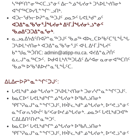
ᓴᖅᑭᑦᑎᓐᓂᖅᐸᑕᓘᓐᓃᑦ ᐃᓕᖕᓅᖓᔪᓂᒃ ᑐᓴᐅᒪᔾᔪᑎᓂᒃ
ᐊᖏᖅᑕᐅᓯᒪᓐᖏᓪᓗᑎᒃ.
ᐊᑐᓕᖁᔭᓕᐅᕈᓐᓇᖅᑐᒍᑦ ᓄᓇᕗᑦ ᒐᕙᒪᒃᑯᓐᓄᑦ
ᐊᑐᐃᓐᓇᖃᕐᓂᕐᒨᖓᔪᓂᒃ ᐃᒻᒥᒨᖓᔪᓂᒡᓘᓐᓃᑦ
ᖃᓄᐃᑦᑐᑐᐃᓐᓇᕐᓂᒃ
.
ᓇᓗᓇᐃᔭᐃᑦᑎᐊᕈᓐᓇᖅᑐᒍᑦ ᖃᓄᖅ ᐊᐅᓚᑕᐅᖃᑦᑕᕐᒪᖔᖓ
ᑐᓴᐅᒪᔾᔪᑎᓂᒃ ᐊᑐᐃᓐᓇᖃᕐᓂᕐᒧᑦ ᐊᒻᒪ ᐃᒻᒥᒨᖓᔪᑦ
ᑲᓐᖑᓇᖅᑑᑎᑕ: admin@atipp-nu.ca. ᐊᔪᐃᓐᓈᕈᑏᑦ
ᓈᓚᒍᓐᓇᖅᑕᕗᑦ. ᐅᑯᐊ ᒪᒃᐱᖅᑐᒐᐃᑦ ᐃᓱᐊᓂ ᓇᓂᓂᐊᖅᑕᑎᑦ
ᖃᓄᖅ ᐅᖃᕐᕕᐅᔪᓐᓇᕐᒪᖔᑦᑕ.
ᐃᒪᐃᓕᐅᕈᓐᓇᓐᖏᑦᑐᒍᑦ:
ᒐᕙᒪᒃᑯᓐᓅᓃᖓᔪᓂᒃ ᑐᓴᐅᒪᔾᔪᑎᓂᒃ ᑐᓂᓯᔪᓐᓇᓐᖏᑦᑐᒍᑦ.
ᑲᓇᑕᐅᑉ ᒐᕙᒪᒃᑯᖏᓐᓅᖓᔪᓂᒃ ᐅᖃᐱᓘᑎᓂᒃ
ᕿᒥᕐᕈᓇᒍᓐᓇᓐᖏᑦᑐᒍᑦ, ᕼᐋᒻᓚᒃᑯᓐᓅᖓᔪᓂᒃ, ᐅᕝᕙᓘᓐᓃᑦ
ᓇᖕᒥᓂᕆᔭᐅᔫᑉ ᑲᑉᐸᓂᐅᔪᓅᖓᔪᓂᒃ. ᓄᓇᕗᑦ ᒐᕙᒪᒃᑯᑐᐊᖅ
ᑕᐃᒪᐃᑎᑦᑎᔪᓐᓇᖅᑐᑦ.
ᑲᓇᑕᐅᑉ ᒐᕙᒪᒃᑯᖏᓐᓅᖓᔪᓂᒃ ᐅᖃᐱᓘᑎᓂᒃ
ᕿᒥᕐᕈᓇᒍᓐᓇᓐᖏᑦᑐᒍᑦ, ᕼᐋᒻᓚᒃᑯᓐᓅᖓᔪᓂᒃ, ᐅᕝᕙᓘᓐᓃᑦ