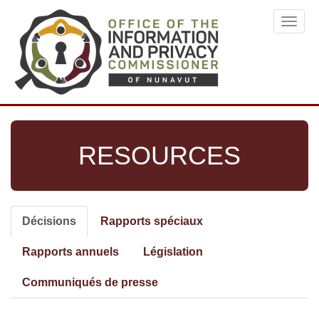
Skip
Toggl
to
navig
main
content
RESOURCES
Décisions
(active
Rapports spéciaux
Primary
tab)
tabs
Rapports annuels
Législation
Communiqués de presse